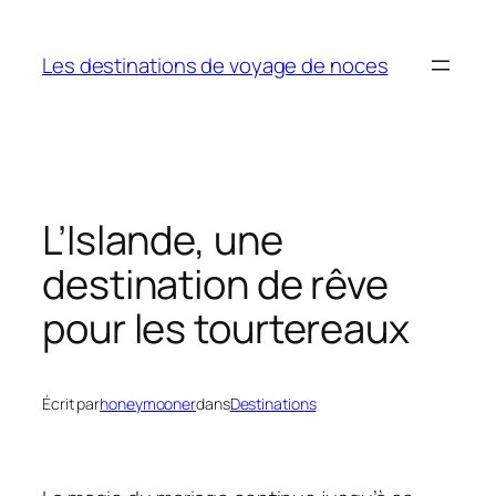
Aller
au
Les destinations de voyage de noces
contenu
L’Islande, une
destination de rêve
pour les tourtereaux
Écrit par
honeymooner
dans
Destinations